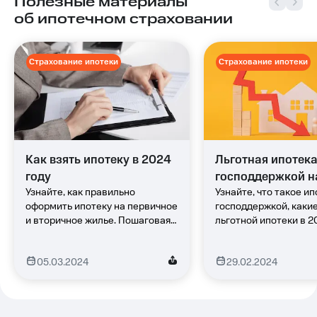
Полезные материалы
об ипотечном страховании
Страхование ипотеки
Страхование ипотеки
Как взять ипотеку в 2024 
Льготная ипотека 
году
господдержкой на
Узнайте, как правильно 
год
Узнайте, что такое ипо
оформить ипотеку на первичное 
господдержкой, какие
и вторичное жилье. Пошаговая 
льготной ипотеки в 20
инструкция по получению 
кому положена и как 
одобрения, необходимые 
субсидированное жи
05.03.2024
29.02.2024
документы и советы экспертов!
кредитование.