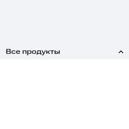
Все продукты
Авто
Калькулятор ОСАГО
Продлить ОСАГО
ОСАГО в Москве
ОСАГО в Санкт-Петербурге
ОСАГО в Екатеринбурге