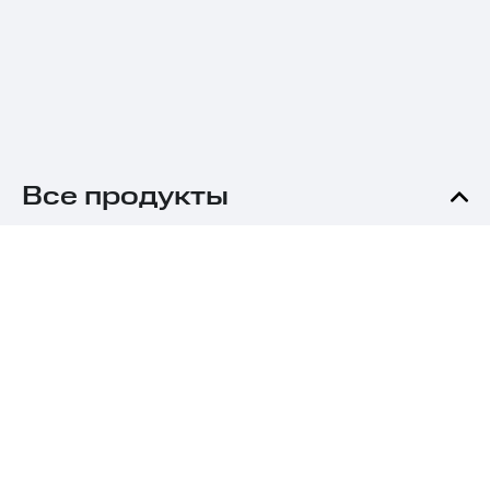
Все продукты
Авто
Калькулятор ОСАГО
Продлить ОСАГО
ОСАГО в Москве
ОСАГО в Санкт-Петербурге
ОСАГО в Екатеринбурге